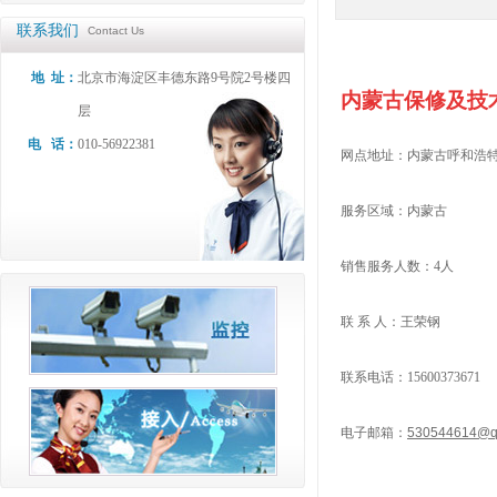
联系我们
Contact Us
地 址：
北京市海淀区丰德东路9号院2号楼四
内蒙古保修及技
层
电 话：
010-56922381
网点地址：
内蒙古呼和浩
服务区域
：内蒙古
销售服务人数：
4
人
联 系 人：王荣钢
联系电话：
15600373671
电子邮箱：
530544614@q